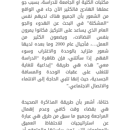
مكتبات الكلية أو الجامعة للدراسة، بسبب جو
عملها الهادئ فالكثير الآن جاء في الواقع
من الشعور بأن الجميع هناك لديهم نفس
“المشكلة” في البحث عن الهدوء والجو
العام الذي يساعد على التركيز. فكانوا يمرون
بنفس النضالات، ويضعون الكثير من
العمل…، فأجيال عام 2000 وما بعده لديها
شعور متزايد بالوحدة والاغتراب وسوء
الفهم. إذا سألتني، فإن ظاهرة “الدراسة
معي” هذه هي طريقة “إبداعية للغاية
للتغلب على عقبات الوحدة والمسافة
الجسدية، حيث إنها تلبي الحاجة إلى الانتماء
والاتصال الاجتماعي.”
ختامًا، أشعر بأن طريقة المذاكرة الصحيحة
هي بقضاء وقت كافي وعدم إهمال
المراجعة وجميع ما سبق من طرق هي عبارة
عن استراتيجيات للاحتفاظ العميق
بالمعلومات التي تمت دراستها والمتوقع أن