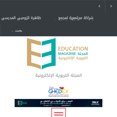
شراكة مجتمعية لمجمع
ظاهرة الزومبي المدرسي
تعليمي بالطائف تستهدف
الأيتام وأبناء الشهداء
والمتفوقين
هل الذكاء العاطفي أساس
"كنت أنضرب ومافيني إلا
رفاه المجتمع؟
العافية" هل هذا مبرر
لاستمرار أسلوب التربية
المتوارث؟
لماذا تعد برامج توعية الأطفال
بخصوصية الجسد وقاية لا
فضول؟
المجلة التربوية الإلكترونية