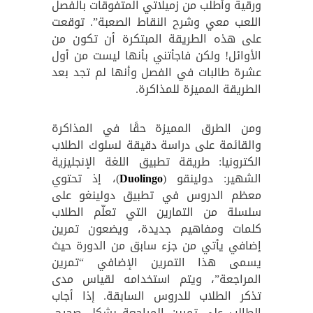
ورقية وأطلب من زميلاتي المتفوقات بالفصل
اللعب معي وشرح النقاط الصعبة”. توقعت
على هذه الطريقة المبتكرة أن تكون من
الأوائل! ولكن فاجأتني بأنها ليست من أول
عشرة طالبات في الفصل وأنها لم تجد بعد
الطريقة المميزة للمذاكرة.
ومن الطرق المميزة حقًا في المذاكرة
والقائمة على دراسة دقيقة لسلوك الطلاب
الكترونيا: طريقة تطبيق اللغة الإنجليزية
الشهير: دولينقو (
Duolingo
)، إذ تحتوي
معظم الدروس في تطبيق دولينغو على
سلسلة من التمارين التي تعلّم الطلاب
كلمات ومفاهيم جديدة، ويضعون تمرين
إضافي يأتي من جزء سابق من الدورة حيث
يسمى هذا التمرين الإضافي “تمرين
المراجعة”، ويتم استخدامه لقياس مدى
تذكر الطلاب للدروس السابقة. إذا أجاب
الطالب على تمرين المراجعة بشكل صحيح،