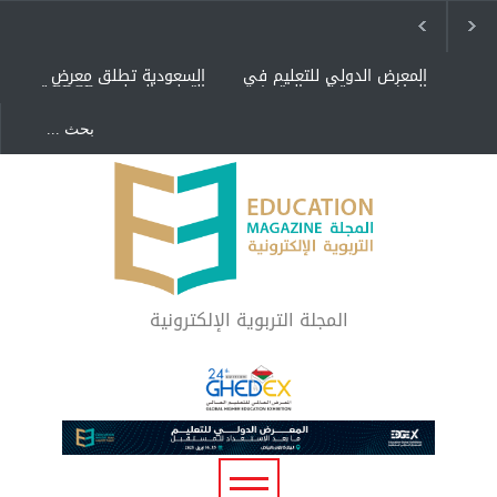
المعرض الدولي للتعليم في
السعودية تطلق معرض
الرياض.. من تجارب المتميزين
التعليم الدولي EDGEx تحت
إلى أفكار المبتكرين
شعار "ما بعد الاستعداد
للمستقبل"
عالمة سعودية تقيم ورش
مؤتمرات التعليم الذكي 2025
روبوت بمدارس مسك
تُعقد في جدة والخبر بالمملكة
العربية السعودية
شراكة مجتمعية لمجمع
تعليمي بالطائف تستهدف
الأيتام وأبناء الشهداء
والمتفوقين
المجلة التربوية الإلكترونية