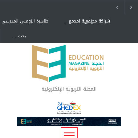
شراكة مجتمعية لمجمع
ظاهرة الزومبي المدرسي
تعليمي بالطائف تستهدف
الأيتام وأبناء الشهداء
والمتفوقين
هل الذكاء العاطفي أساس
"كنت أنضرب ومافيني إلا
رفاه المجتمع؟
العافية" هل هذا مبرر
لاستمرار أسلوب التربية
المتوارث؟
لماذا تعد برامج توعية الأطفال
بخصوصية الجسد وقاية لا
فضول؟
المجلة التربوية الإلكترونية