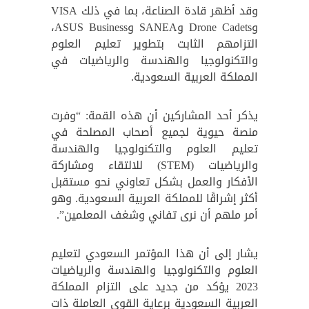
وقد أظهر قادة الصناعة، بما في ذلك VISA
وDrone Cadets وSANEA وASUS Business،
التزامهم الثابت بتطوير تعليم العلوم
والتكنولوجيا والهندسة والرياضيات في
المملكة العربية السعودية.
يذكر أحد المشاركين أن هذه القمة: “وفرت
منصة حيوية لجميع أصحاب المصلحة في
تعليم العلوم والتكنولوجيا والهندسة
والرياضيات (STEM) للالتقاء ومشاركة
الأفكار والعمل بشكل تعاوني نحو مستقبل
أكثر إشراقًا للمملكة العربية السعودية. وهو
أمر ملهم أن نرى تفاني وشغف المعلمين”.
يشار إلى أن هذا المؤتمر السعودي لتعليم
العلوم والتكنولوجيا والهندسة والرياضيات
2023 يؤكد من جديد على التزام المملكة
العربية السعودية برعاية القوى العاملة ذات