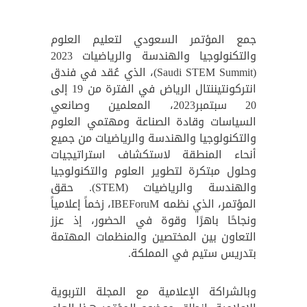
جمع المؤتمر السعودي لتعليم العلوم
والتكنولوجيا والهندسة والرياضيات 2023
(Saudi STEM Summit)، الذي عُقد في فندق
انتركونتيننتال الرياض في الفترة من 19 إلى
20 سبتمبر2023، المعلمين وصانعي
السياسات وقادة الصناعة ومهتمي العلوم
والتكنولوجيا والهندسة والرياضيات من جميع
أنحاء المنطقة لاستكشاف استراتيجيات
وحلول مبتكرة لتطوير العلوم والتكنولوجيا
والهندسة والرياضيات (STEM). حقق
المؤتمر، الذي نظمه IBEForuM، زخماً إعلامياً
ونجاحًا باهرًا وقوة في الحضور، إذ عزز
التعاون بين المختصين والمنظمات المهتمة
بتدريس ستيم في المملكة.
وبالشراكة الإعلامية مع المجلة التربوية