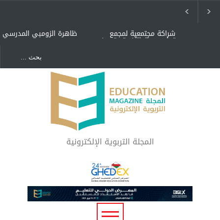
شراكة مجتمعية لمجمع
ظاهرة الزومبي المدرسي
تعليمي بالطائف تستهدف
الأيتام وأبناء الشهداء
والمتفوقين
هل الذكاء العاطفي أساس
"كنت أنضرب ومافيني إلا
رفاه المجتمع؟
العافية" هل هذا مبرر
لاستمرار أسلوب التربية
المتوارث؟
لماذا تعد برامج توعية الأطفال
بخصوصية الجسد وقاية لا
فضول؟
المجلة التربوية الإلكترونية