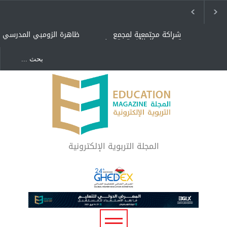
شراكة مجتمعية لمجمع
ظاهرة الزومبي المدرسي
تعليمي بالطائف تستهدف
الأيتام وأبناء الشهداء
والمتفوقين
هل الذكاء العاطفي أساس
"كنت أنضرب ومافيني إلا
رفاه المجتمع؟
العافية" هل هذا مبرر
لاستمرار أسلوب التربية
المتوارث؟
لماذا تعد برامج توعية الأطفال
بخصوصية الجسد وقاية لا
فضول؟
المجلة التربوية الإلكترونية