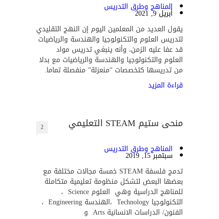
المناهج وطرق التدريس
أبريل 9, 2021
يقول العديد من المعلمين اليوم إن النهج التقليدي
لتدريس العلوم والتكنولوجيا والهندسة والرياضيات
قد عفا عليه الزمن، وأنه ينبغي تدريس مواد
العلوم والتكنولوجيا والهندسة والرياضيات مع بدلا
من تدريسها كتخصصات ”منعزلة” منفصلة تماما.
قراءة المزيد
منحى ستيم STEAM التعليمي
2
المناهج وطرق التدريس
سبتمبر 15, 2019
تدمج فلسفة STEAM خمسة مجالات مختلفة مع
بعضها البعض لتشكل منظومة تعليمية متكاملة
للمناهج الدراسية وهي العلوم Science ،
التكنولوجيا Technology ،الهندسة Engineering ،
الفنون/ الدراسات الانسانية Arts و