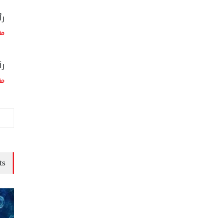
رأ
مق
رأ
مق
ts