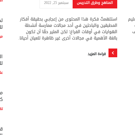
ال
المناهج وطرق التدريس
سبتمبر 25, 2022
ليم
استلهمتُ فكرة هذا المحتوى من إعجابي بحقيقة أفكار
لم
المطبقين والباحثين في أحد مجالات ممارسة أنشطة
لل
ف
الهوايات في أوقات الفراغ؛ لكن المثير حقًا أن تكون
مو
بالغة الأهمية في مجالات أخرى غير ظاهرة للعيان أحيانا.
قراءة المزيد
ال
لل
عل
مع
كو
تق
قط