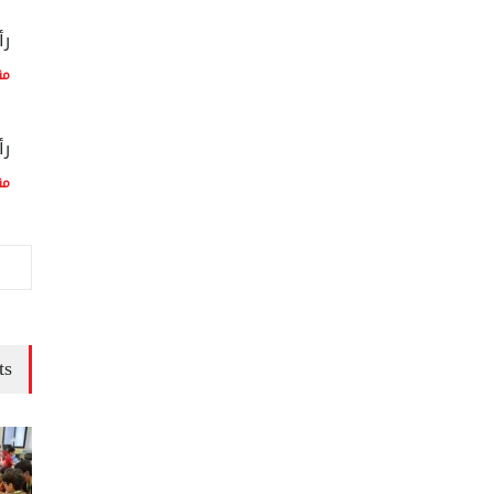
رأ
مق
رأ
مق
ts