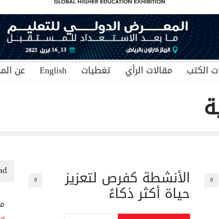
ت الكتب
مقالات الرأي
تغطيات
English
عن المج
ة
ad
الأنشطة كفرص لتعزيز
0
0
حياة أكثر ذكاءً
منح