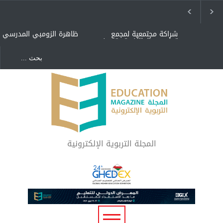
شراكة مجتمعية لمجمع
ظاهرة الزومبي المدرسي
تعليمي بالطائف تستهدف
الأيتام وأبناء الشهداء
والمتفوقين
هل الذكاء العاطفي أساس
"كنت أنضرب ومافيني إلا
رفاه المجتمع؟
العافية" هل هذا مبرر
لاستمرار أسلوب التربية
المتوارث؟
لماذا تعد برامج توعية الأطفال
بخصوصية الجسد وقاية لا
فضول؟
المجلة التربوية الإلكترونية