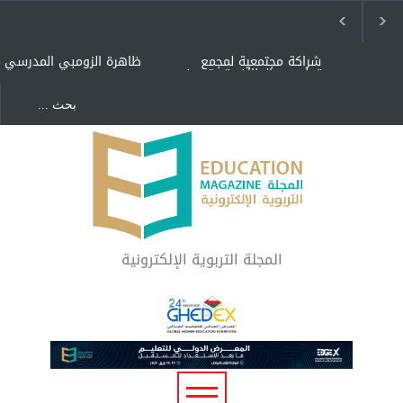
شراكة مجتمعية لمجمع
ظاهرة الزومبي المدرسي
تعليمي بالطائف تستهدف
الأيتام وأبناء الشهداء
والمتفوقين
هل الذكاء العاطفي أساس
"كنت أنضرب ومافيني إلا
رفاه المجتمع؟
العافية" هل هذا مبرر
لاستمرار أسلوب التربية
المتوارث؟
لماذا تعد برامج توعية الأطفال
بخصوصية الجسد وقاية لا
فضول؟
المجلة التربوية الإلكترونية