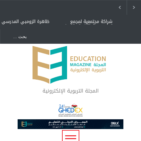
شراكة مجتمعية لمجمع
ظاهرة الزومبي المدرسي
تعليمي بالطائف تستهدف
الأيتام وأبناء الشهداء
والمتفوقين
هل الذكاء العاطفي أساس
"كنت أنضرب ومافيني إلا
رفاه المجتمع؟
العافية" هل هذا مبرر
لاستمرار أسلوب التربية
المتوارث؟
لماذا تعد برامج توعية الأطفال
بخصوصية الجسد وقاية لا
فضول؟
المجلة التربوية الإلكترونية