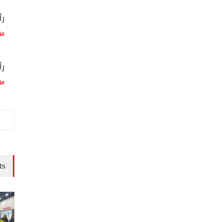
رأ
مق
رأ
مق
ts