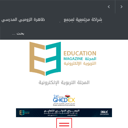
شراكة مجتمعية لمجمع
ظاهرة الزومبي المدرسي
تعليمي بالطائف تستهدف
الأيتام وأبناء الشهداء
والمتفوقين
هل الذكاء العاطفي أساس
"كنت أنضرب ومافيني إلا
رفاه المجتمع؟
العافية" هل هذا مبرر
لاستمرار أسلوب التربية
المتوارث؟
لماذا تعد برامج توعية الأطفال
بخصوصية الجسد وقاية لا
فضول؟
المجلة التربوية الإلكترونية