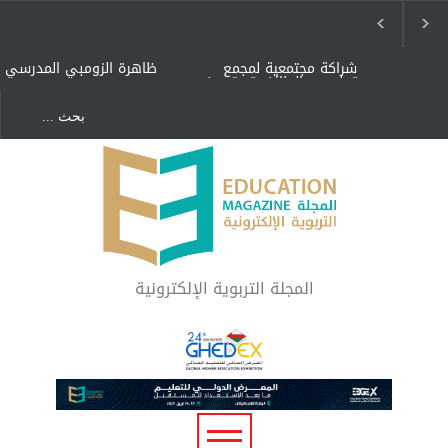
شراكة مجتمعية لمجمع
ظاهرة الزومبي المدرسي
تعليمي بالطائف تستهدف
الأيتام وأبناء الشهداء
والمتفوقين
هل الذكاء العاطفي أساس
"كنت أنضرب ومافيني إلا
رفاه المجتمع؟
العافية" هل هذا مبرر
لاستمرار أسلوب التربية
المتوارث؟
لماذا تعد برامج توعية الأطفال
بخصوصية الجسد وقاية لا
فضول؟
المجلة التربوية الإلكترونية