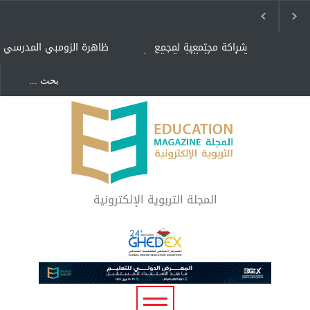
شراكة مجتمعية لمجمع
ظاهرة الزومبي المدرسي
تعليمي بالطائف تستهدف
الأيتام وأبناء الشهداء
والمتفوقين
هل الذكاء العاطفي أساس
"كنت أنضرب ومافيني إلا
رفاه المجتمع؟
العافية" هل هذا مبرر
لاستمرار أسلوب التربية
المتوارث؟
لماذا تعد برامج توعية الأطفال
بخصوصية الجسد وقاية لا
فضول؟
المجلة التربوية الإلكترونية