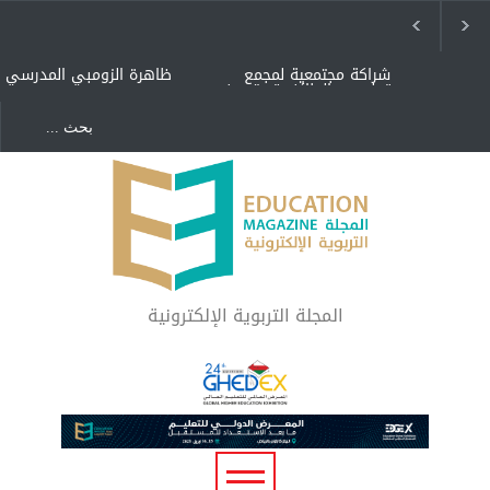
شراكة مجتمعية لمجمع
ظاهرة الزومبي المدرسي
تعليمي بالطائف تستهدف
الأيتام وأبناء الشهداء
والمتفوقين
هل الذكاء العاطفي أساس
"كنت أنضرب ومافيني إلا
رفاه المجتمع؟
العافية" هل هذا مبرر
لاستمرار أسلوب التربية
المتوارث؟
لماذا تعد برامج توعية الأطفال
بخصوصية الجسد وقاية لا
فضول؟
المجلة التربوية الإلكترونية