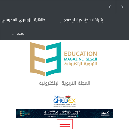
شراكة مجتمعية لمجمع
ظاهرة الزومبي المدرسي
تعليمي بالطائف تستهدف
الأيتام وأبناء الشهداء
والمتفوقين
هل الذكاء العاطفي أساس
"كنت أنضرب ومافيني إلا
رفاه المجتمع؟
العافية" هل هذا مبرر
لاستمرار أسلوب التربية
المتوارث؟
لماذا تعد برامج توعية الأطفال
بخصوصية الجسد وقاية لا
فضول؟
المجلة التربوية الإلكترونية