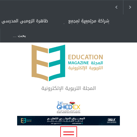
شراكة مجتمعية لمجمع
ظاهرة الزومبي المدرسي
تعليمي بالطائف تستهدف
الأيتام وأبناء الشهداء
والمتفوقين
هل الذكاء العاطفي أساس
"كنت أنضرب ومافيني إلا
رفاه المجتمع؟
العافية" هل هذا مبرر
لاستمرار أسلوب التربية
المتوارث؟
لماذا تعد برامج توعية الأطفال
بخصوصية الجسد وقاية لا
فضول؟
المجلة التربوية الإلكترونية