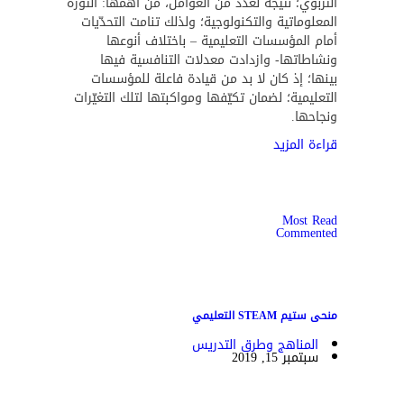
التربوي؛ نتيجة لعدد من العوامل، من أهمها: الثورة
المعلوماتية والتكنولوجية؛ ولذلك تنامت التحدّيات
أمام المؤسسات التعليمية – باختلاف أنوعها
ونشاطاتها- وازدادت معدلات التنافسية فيها
بينها؛ إذ كان لا بد من قيادة فاعلة للمؤسسات
التعليمية؛ لضمان تكيّفها ومواكبتها لتلك التغيّرات
ونجاحها.
قراءة المزيد
Most Read
Commented
منحى ستيم STEAM التعليمي
المناهج وطرق التدريس
سبتمبر 15, 2019