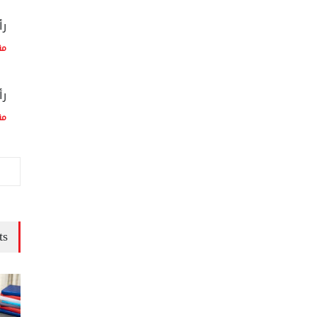
رأ
مق
رأ
مق
ts