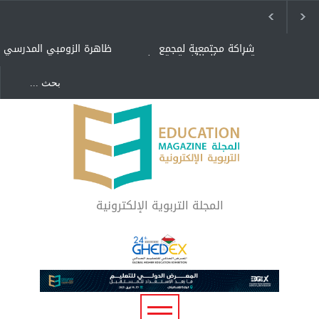
شراكة مجتمعية لمجمع
ظاهرة الزومبي المدرسي
تعليمي بالطائف تستهدف
الأيتام وأبناء الشهداء
والمتفوقين
هل الذكاء العاطفي أساس
"كنت أنضرب ومافيني إلا
رفاه المجتمع؟
العافية" هل هذا مبرر
لاستمرار أسلوب التربية
المتوارث؟
لماذا تعد برامج توعية الأطفال
بخصوصية الجسد وقاية لا
فضول؟
المجلة التربوية الإلكترونية