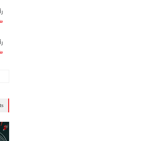
رأ
مق
رأ
مق
ts