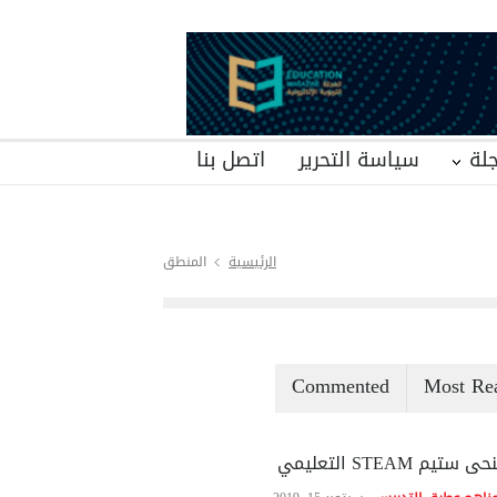
لة
سياسة التحرير
اتصل بنا
الرئيسية
المنطق
Commented
Most Re
ى ستيم STEAM التعليمي