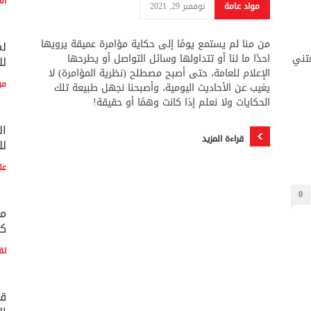
ال
مواد عامة
نوفمبر 29, 2021
من منا لم يستمع يومًا إلى حكاية مؤامرة عميقة يرويها
لم
عتني
احدًا ما لنا أو تتداولها وسائل التواصل أو يطرحها
لل
الإعلام للعامة، حتى أصبح مصطلح (نظرية المؤامرة) لا
مو
يغيب عن الأحاديث اليومية، وأصبحنا نجهل طبيعة تلك
الحكايات ولا نعلم إذا كانت وهمًا أو حقيقة!
ال
قراءة المزيد
لل
عل
0
مع
كو
تق
قط