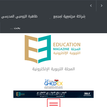
شراكة مجتمعية لمجمع
ظاهرة الزومبي المدرسي
تعليمي بالطائف تستهدف
الأيتام وأبناء الشهداء
والمتفوقين
هل الذكاء العاطفي أساس
"كنت أنضرب ومافيني إلا
رفاه المجتمع؟
العافية" هل هذا مبرر
لاستمرار أسلوب التربية
المتوارث؟
لماذا تعد برامج توعية الأطفال
بخصوصية الجسد وقاية لا
فضول؟
المجلة التربوية الإلكترونية