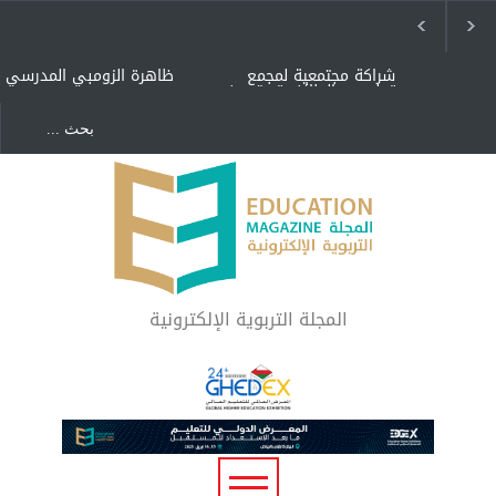
شراكة مجتمعية لمجمع
ظاهرة الزومبي المدرسي
تعليمي بالطائف تستهدف
الأيتام وأبناء الشهداء
والمتفوقين
هل الذكاء العاطفي أساس
"كنت أنضرب ومافيني إلا
رفاه المجتمع؟
العافية" هل هذا مبرر
لاستمرار أسلوب التربية
المتوارث؟
لماذا تعد برامج توعية الأطفال
بخصوصية الجسد وقاية لا
فضول؟
المجلة التربوية الإلكترونية