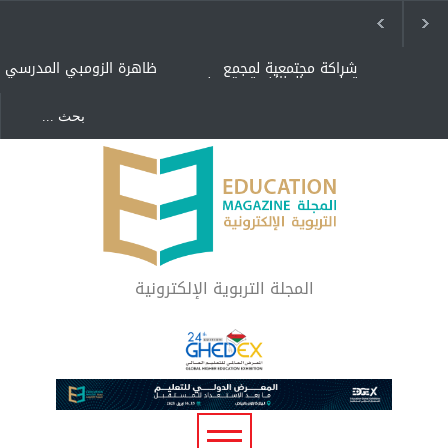
شراكة مجتمعية لمجمع
ظاهرة الزومبي المدرسي
تعليمي بالطائف تستهدف
الأيتام وأبناء الشهداء
والمتفوقين
هل الذكاء العاطفي أساس
"كنت أنضرب ومافيني إلا
رفاه المجتمع؟
العافية" هل هذا مبرر
لاستمرار أسلوب التربية
المتوارث؟
لماذا تعد برامج توعية الأطفال
بخصوصية الجسد وقاية لا
فضول؟
المجلة التربوية الإلكترونية