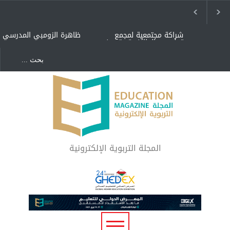
شراكة مجتمعية لمجمع
ظاهرة الزومبي المدرسي
تعليمي بالطائف تستهدف
الأيتام وأبناء الشهداء
والمتفوقين
هل الذكاء العاطفي أساس
"كنت أنضرب ومافيني إلا
رفاه المجتمع؟
العافية" هل هذا مبرر
لاستمرار أسلوب التربية
المتوارث؟
لماذا تعد برامج توعية الأطفال
بخصوصية الجسد وقاية لا
فضول؟
المجلة التربوية الإلكترونية