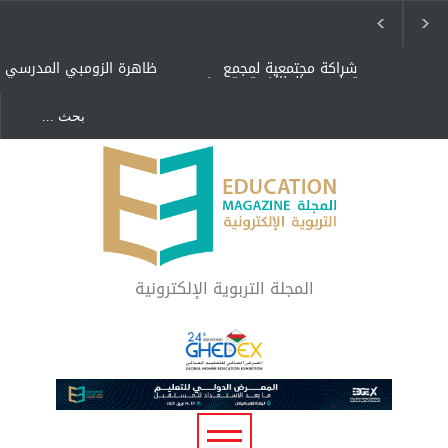
شراكة مجتمعية لمجمع
ظاهرة الزومبي المدرسي
تعليمي بالطائف تستهدف
الأيتام وأبناء الشهداء
والمتفوقين
هل الذكاء العاطفي أساس
"كنت أنضرب ومافيني إلا
رفاه المجتمع؟
العافية" هل هذا مبرر
لاستمرار أسلوب التربية
المتوارث؟
لماذا تعد برامج توعية الأطفال
بخصوصية الجسد وقاية لا
فضول؟
المجلة التربوية الإلكترونية