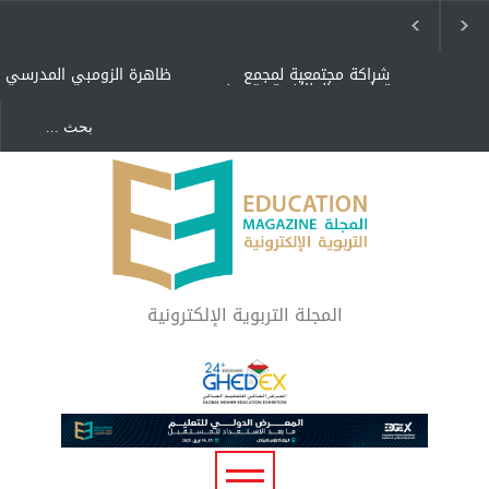
شراكة مجتمعية لمجمع
ظاهرة الزومبي المدرسي
تعليمي بالطائف تستهدف
الأيتام وأبناء الشهداء
والمتفوقين
هل الذكاء العاطفي أساس
"كنت أنضرب ومافيني إلا
رفاه المجتمع؟
العافية" هل هذا مبرر
لاستمرار أسلوب التربية
المتوارث؟
لماذا تعد برامج توعية الأطفال
بخصوصية الجسد وقاية لا
فضول؟
المجلة التربوية الإلكترونية