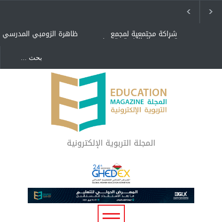
شراكة مجتمعية لمجمع
ظاهرة الزومبي المدرسي
تعليمي بالطائف تستهدف
الأيتام وأبناء الشهداء
والمتفوقين
هل الذكاء العاطفي أساس
"كنت أنضرب ومافيني إلا
رفاه المجتمع؟
العافية" هل هذا مبرر
لاستمرار أسلوب التربية
المتوارث؟
لماذا تعد برامج توعية الأطفال
بخصوصية الجسد وقاية لا
فضول؟
المجلة التربوية الإلكترونية