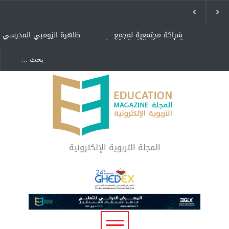
شراكة مجتمعية لمجمع
ظاهرة الزومبي المدرسي
تعليمي بالطائف تستهدف
الأيتام وأبناء الشهداء
والمتفوقين
هل الذكاء العاطفي أساس
"كنت أنضرب ومافيني إلا
رفاه المجتمع؟
العافية" هل هذا مبرر
لاستمرار أسلوب التربية
المتوارث؟
لماذا تعد برامج توعية الأطفال
بخصوصية الجسد وقاية لا
فضول؟
المجلة التربوية الإلكترونية