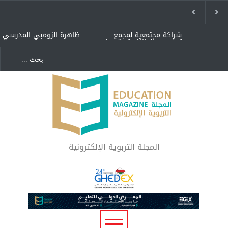
شراكة مجتمعية لمجمع
ظاهرة الزومبي المدرسي
تعليمي بالطائف تستهدف
الأيتام وأبناء الشهداء
والمتفوقين
هل الذكاء العاطفي أساس
"كنت أنضرب ومافيني إلا
رفاه المجتمع؟
العافية" هل هذا مبرر
لاستمرار أسلوب التربية
المتوارث؟
لماذا تعد برامج توعية الأطفال
بخصوصية الجسد وقاية لا
فضول؟
المجلة التربوية الإلكترونية