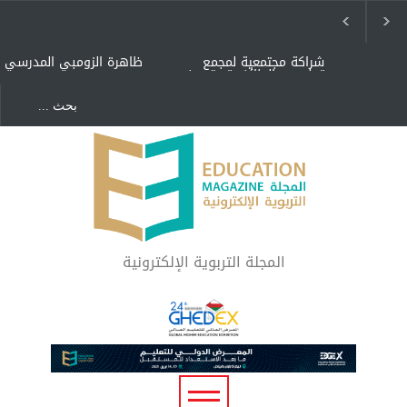
شراكة مجتمعية لمجمع
ظاهرة الزومبي المدرسي
تعليمي بالطائف تستهدف
الأيتام وأبناء الشهداء
والمتفوقين
هل الذكاء العاطفي أساس
"كنت أنضرب ومافيني إلا
رفاه المجتمع؟
العافية" هل هذا مبرر
لاستمرار أسلوب التربية
المتوارث؟
لماذا تعد برامج توعية الأطفال
بخصوصية الجسد وقاية لا
فضول؟
المجلة التربوية الإلكترونية