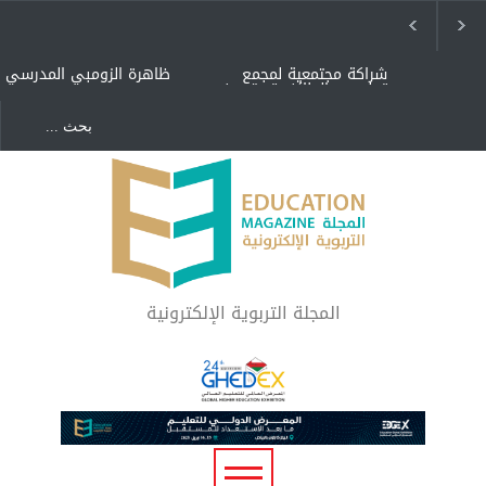
شراكة مجتمعية لمجمع
ظاهرة الزومبي المدرسي
تعليمي بالطائف تستهدف
الأيتام وأبناء الشهداء
والمتفوقين
هل الذكاء العاطفي أساس
"كنت أنضرب ومافيني إلا
رفاه المجتمع؟
العافية" هل هذا مبرر
لاستمرار أسلوب التربية
المتوارث؟
لماذا تعد برامج توعية الأطفال
بخصوصية الجسد وقاية لا
فضول؟
المجلة التربوية الإلكترونية