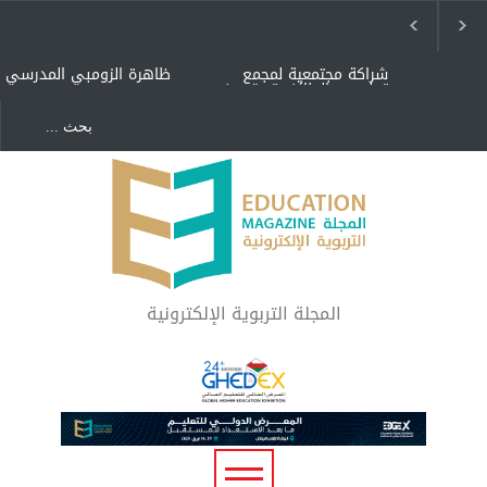
شراكة مجتمعية لمجمع
ظاهرة الزومبي المدرسي
تعليمي بالطائف تستهدف
الأيتام وأبناء الشهداء
والمتفوقين
هل الذكاء العاطفي أساس
"كنت أنضرب ومافيني إلا
رفاه المجتمع؟
العافية" هل هذا مبرر
لاستمرار أسلوب التربية
المتوارث؟
لماذا تعد برامج توعية الأطفال
بخصوصية الجسد وقاية لا
فضول؟
المجلة التربوية الإلكترونية