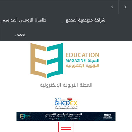
شراكة مجتمعية لمجمع
ظاهرة الزومبي المدرسي
تعليمي بالطائف تستهدف
الأيتام وأبناء الشهداء
والمتفوقين
هل الذكاء العاطفي أساس
"كنت أنضرب ومافيني إلا
رفاه المجتمع؟
العافية" هل هذا مبرر
لاستمرار أسلوب التربية
المتوارث؟
لماذا تعد برامج توعية الأطفال
بخصوصية الجسد وقاية لا
فضول؟
المجلة التربوية الإلكترونية