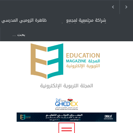
شراكة مجتمعية لمجمع
ظاهرة الزومبي المدرسي
تعليمي بالطائف تستهدف
الأيتام وأبناء الشهداء
والمتفوقين
هل الذكاء العاطفي أساس
"كنت أنضرب ومافيني إلا
رفاه المجتمع؟
العافية" هل هذا مبرر
لاستمرار أسلوب التربية
المتوارث؟
لماذا تعد برامج توعية الأطفال
بخصوصية الجسد وقاية لا
فضول؟
المجلة التربوية الإلكترونية