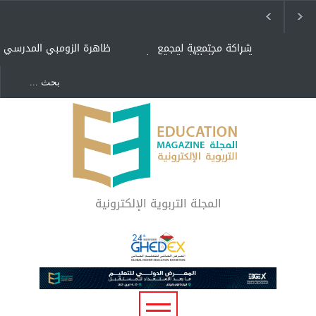
شراكة مجتمعية لمجمع
ظاهرة الزومبي المدرسي
تعليمي بالطائف تستهدف
الأيتام وأبناء الشهداء
والمتفوقين
هل الذكاء العاطفي أساس
"كنت أنضرب ومافيني إلا
رفاه المجتمع؟
العافية" هل هذا مبرر
لاستمرار أسلوب التربية
المتوارث؟
لماذا تعد برامج توعية الأطفال
بخصوصية الجسد وقاية لا
فضول؟
المجلة التربوية الإلكترونية