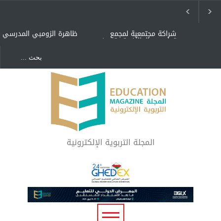
شراكة مجتمعية لمجمع
ظاهرة الزومبي المدرسي
تعليمي بالطائف تستهدف
الأيتام وأبناء الشهداء
والمتفوقين
هل الذكاء العاطفي أساس
"كنت أنضرب ومافيني إلا
رفاه المجتمع؟
العافية" هل هذا مبرر
لاستمرار أسلوب التربية
المتوارث؟
لماذا تعد برامج توعية الأطفال
بخصوصية الجسد وقاية لا
فضول؟
المجلة التربوية الإلكترونية