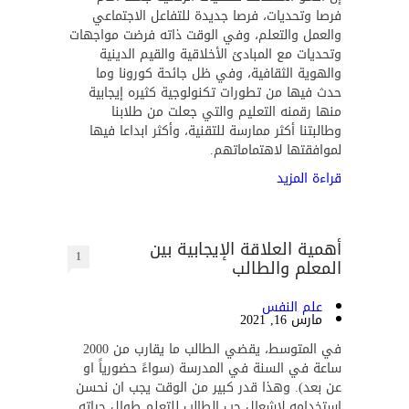
فرصا وتحديات، فرصا جديدة للتفاعل الاجتماعي
والعمل والتعلم، وفي الوقت ذاته فرضت مواجهات
وتحديات مع المبادئ الأخلاقية والقيم الدينية
والهوية الثقافية، وفي ظل جائحة كورونا وما
حدث فيها من تطورات تكنولوجية كثيره إيجابية
منها رقمنه التعليم والتي جعلت من طلابنا
وطالبتنا أكثر ممارسة للتقنية، وأكثر ابداعا فيها
لموافقتها لاهتماماتهم.
قراءة المزيد
أهمية العلاقة الإيجابية بين
1
المعلم والطالب
علم النفس
مارس 16, 2021
في المتوسط، يقضي الطالب ما يقارب من 2000
ساعة في السنة في المدرسة (سواءً حضورياً او
عن بعد). وهذا قدر كبير من الوقت يجب ان نحسن
استخدامه لإشعال حب الطالب للتعلم طوال حياته.