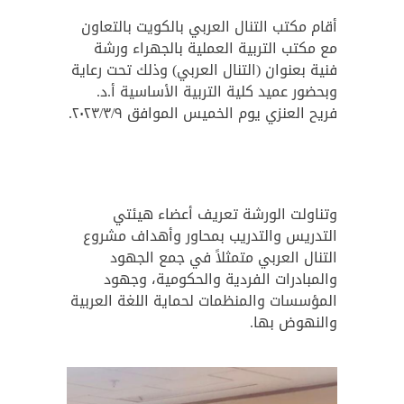
أقام مكتب التنال العربي بالكويت بالتعاون
مع مكتب التربية العملية بالجهراء ورشة
فنية بعنوان (التنال العربي) وذلك تحت رعاية
وبحضور عميد كلية التربية الأساسية أ.د.
فريح العنزي يوم الخميس الموافق ٢٠٢٣/٣/٩.
وتناولت الورشة تعريف أعضاء هيئتي
التدريس والتدريب بمحاور وأهداف مشروع
التنال العربي متمثلاً في جمع الجهود
والمبادرات الفردية والحكومية، وجهود
المؤسسات والمنظمات لحماية اللغة العربية
والنهوض بها.