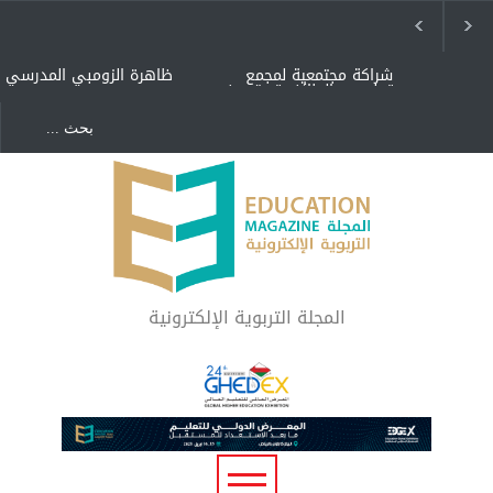
شراكة مجتمعية لمجمع
ظاهرة الزومبي المدرسي
تعليمي بالطائف تستهدف
الأيتام وأبناء الشهداء
والمتفوقين
هل الذكاء العاطفي أساس
"كنت أنضرب ومافيني إلا
رفاه المجتمع؟
العافية" هل هذا مبرر
لاستمرار أسلوب التربية
المتوارث؟
لماذا تعد برامج توعية الأطفال
بخصوصية الجسد وقاية لا
فضول؟
المجلة التربوية الإلكترونية