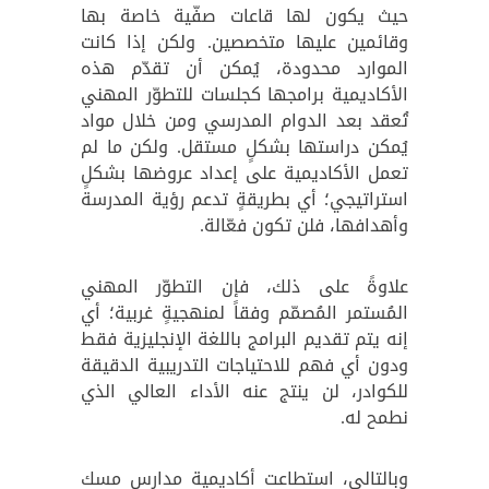
حيث يكون لها قاعات صفّية خاصة بها
وقائمين عليها متخصصين. ولكن إذا كانت
الموارد محدودة، يُمكن أن تقدّم هذه
الأكاديمية برامجها كجلسات للتطوّر المهني
تُعقد بعد الدوام المدرسي ومن خلال مواد
يُمكن دراستها بشكلٍ مستقل. ولكن ما لم
تعمل الأكاديمية على إعداد عروضها بشكلٍ
استراتيجي؛ أي بطريقةٍ تدعم رؤية المدرسة
وأهدافها، فلن تكون فعّالة.
علاوةً على ذلك، فإن التطوّر المهني
المُستمر المُصمّم وفقاً لمنهجيةٍ غربية؛ أي
إنه يتم تقديم البرامج باللغة الإنجليزية فقط
ودون أي فهم للاحتياجات التدريبية الدقيقة
للكوادر، لن ينتج عنه الأداء العالي الذي
نطمح له.
وبالتالي، استطاعت أكاديمية مدارس مسك