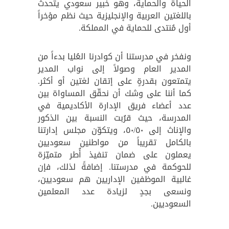
الحياة والحماية، وهو خبير سعودي يتحدث
باللغتين العربية والإنجليزية حيث نظم مؤخراً
أول مُنتدى للحماية في المملكة.
ونفخر في مدرستنا أن كوادرنا العُليا بدءاً من
المدير العام وصولاً إلى نواب المدير
يتمتعون بقدرةٍ على إتقان لغتين أو أكثر.
كما أننا على وشك أن نحقّق المساواة بين
عدد أعضاء فريق الإدارة الأكاديمية في
المدرسة، حيث قرُبت النسبة بين الذكور
والإناث إلى ٥٠/٥٠، ويتكوّن مجلس إدارتنا
بالكامل تقريباً من مواطنين سعوديين
يعملون على ضمان تنفيذ أُطر متميّزة
للحوكمة في مدرستنا. إضافةً لذلك، فإن
غالبية الموظفين الإداريين هم سعوديين،
ونسعى بجدٍ لزيادة عدد المعلمين
السعوديين.