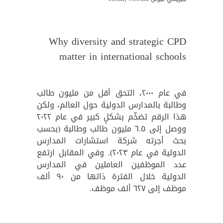
Why diversity and strategic CPD
matter in international schools
في عام ٢٠٠٠، التحق أقل من مليون طالب
وطالبة بالمدارس الدولية حول العالم، ولكن
هذا الرقم تضخّم بشكلٍ كبير في عام ٢٠٢٢
ووصل إلى ٦.٥ مليون طالب وطالبة (بحسب
بحث أجرته شركة استشارات المدارس
الدولية في عام ٢٠٢٣). وفي المقابل ارتفع
عدد الموظفين العاملين في المدارس
الدولية خلال الفترة ذاتها من ٩٠ ألف
موظف إلى ٦٢٧ ألف موظف.