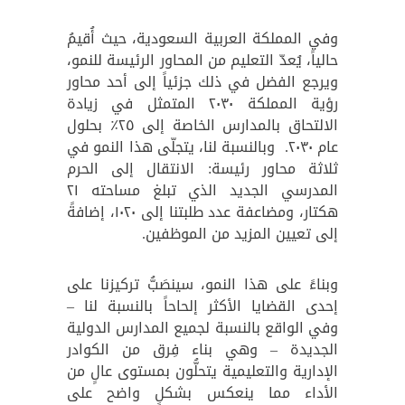
وفي المملكة العربية السعودية، حيث أُقيمُ
حالياً، يُعدّ التعليم من المحاور الرئيسة للنمو،
ويرجع الفضل في ذلك جزئياً إلى أحد محاور
رؤية المملكة ٢٠٣٠ المتمثل في زيادة
الالتحاق بالمدارس الخاصة إلى ٢٥٪ بحلول
عام ٢٠٣٠. وبالنسبة لنا، يتجلّى هذا النمو في
ثلاثة محاور رئيسة: الانتقال إلى الحرم
المدرسي الجديد الذي تبلغ مساحته ٢١
هكتار، ومضاعفة عدد طلبتنا إلى ١٠٢٠، إضافةً
إلى تعيين المزيد من الموظفين.
وبناءً على هذا النمو، سينصَبُّ تركيزنا على
إحدى القضايا الأكثر إلحاحاً بالنسبة لنا –
وفي الواقع بالنسبة لجميع المدارس الدولية
الجديدة – وهي بناء فِرق من الكوادر
الإدارية والتعليمية يتحلُّون بمستوى عالٍ من
الأداء مما ينعكس بشكلٍ واضح على