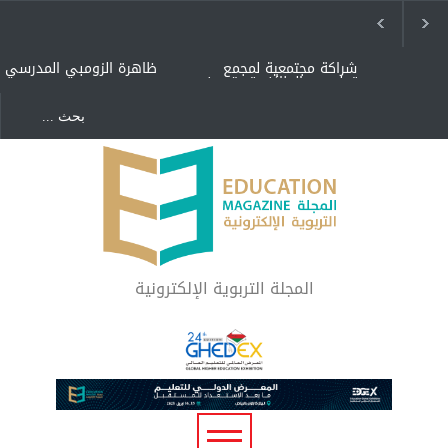
شراكة مجتمعية لمجمع
ظاهرة الزومبي المدرسي
تعليمي بالطائف تستهدف
الأيتام وأبناء الشهداء
والمتفوقين
هل الذكاء العاطفي أساس
"كنت أنضرب ومافيني إلا
رفاه المجتمع؟
العافية" هل هذا مبرر
لاستمرار أسلوب التربية
المتوارث؟
لماذا تعد برامج توعية الأطفال
بخصوصية الجسد وقاية لا
فضول؟
المجلة التربوية الإلكترونية