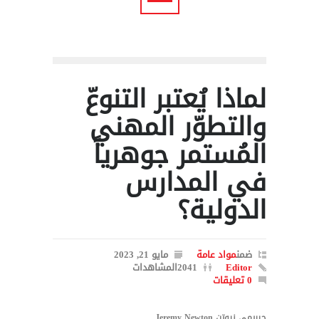
لماذا يُعتبر التنوعّ
والتطوّر المهني
المُستمر جوهرياً
في المدارس
الدولية؟
ضمن
مواد عامة
مايو 21, 2023
Editor
2041المشاهدات
0 تعليقات
جيريمي نيوتن Jeremy Newton