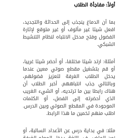
أولاً: مفاجأة الطلاب
بما أن الدماغ ينجذب إلى الحداثة والتجديد،
افعل شيئا غير مألوف أو غير متوقع لإثارة
الفضول وفتح مدخل الانتباه لنظام التنشيط
الشبكي.
أمثلة: ارتد شيئا مختلفا، أو أحضر شيئا غريبا،
أو قم بتشغيل مقطع صوتي معين عندما
يدخل الطلاب الغرفة لتعزيز فضولهم،
وبالتالي جذب انتباههم. أخبر الطلاب أن
هناك رابطا بين ما ترتديه، أو الشيء الغريب
الذي أحضرته إلى الفصل، أو الكلمات
الموجودة في المقطع الصوتي وبين الدرس.
اطلب منهم تخمين ما هذا الرابط.
مثلا: في بداية درس عن الأعداد السالبة، أو
زمن الماضي في اللغة، يدخل المعلم الغرفة