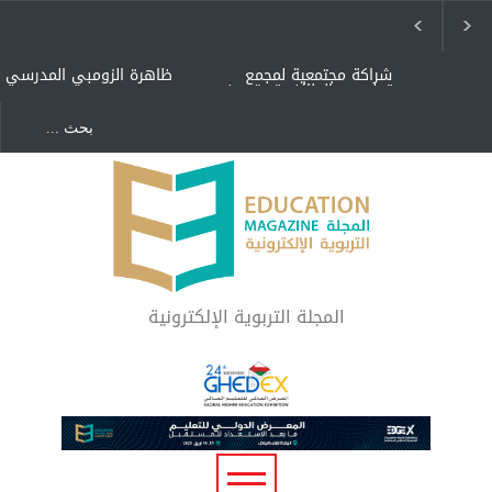
شراكة مجتمعية لمجمع
ظاهرة الزومبي المدرسي
تعليمي بالطائف تستهدف
الأيتام وأبناء الشهداء
والمتفوقين
هل الذكاء العاطفي أساس
"كنت أنضرب ومافيني إلا
رفاه المجتمع؟
العافية" هل هذا مبرر
لاستمرار أسلوب التربية
المتوارث؟
لماذا تعد برامج توعية الأطفال
بخصوصية الجسد وقاية لا
فضول؟
المجلة التربوية الإلكترونية