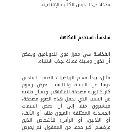
مدخلا جيدا لدرس الكتابة الإقناعية.
سادساً: استخدم الفكاهة
الفكاهة هي معزز قوي للدوبامين ويمكن
أن تكون وسيلة فعالة لجذب الانتباه.
مثال: يبدأ معلم الرياضيات للصف السادس
درسا عن النسبة والتناسب بعرض رسوم
كاريكاتورية مضحكة للمشاهير. ويسأل طلابه
عن السبب الذي يجعل هذه الصور مضحكة،
فيشيرون مثلا إلى أن بعض السمات
الجسدية المختلفة (العيون مثلا، أو الأنف،
أو الأذنين، أو الرأس) للأشخاص الذين
عرضهم أكبر حجما من المعقول. ثم يعرض