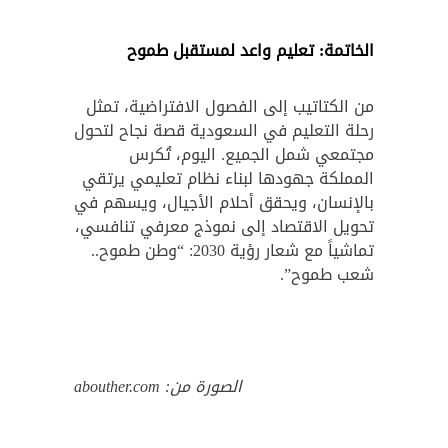
الخاتمة: تعليم واعد لمستقبل طموح
من الكتاتيب إلى الفصول الافتراضية، تمثل
رحلة التعليم في السعودية قصة نجاح لتحول
مجتمعي شمل الجميع. اليوم، تُكرس
المملكة جهودها لبناء نظام تعليمي يرتقي
بالإنسان، ويحقق أحلام الأجيال، ويسهم في
تحويل الاقتصاد إلى نموذج معرفي تنافسي،
تماشياً مع شعار رؤية 2030: “وطن طموح..
شعب طموح”.
الصورة من: abouther.com