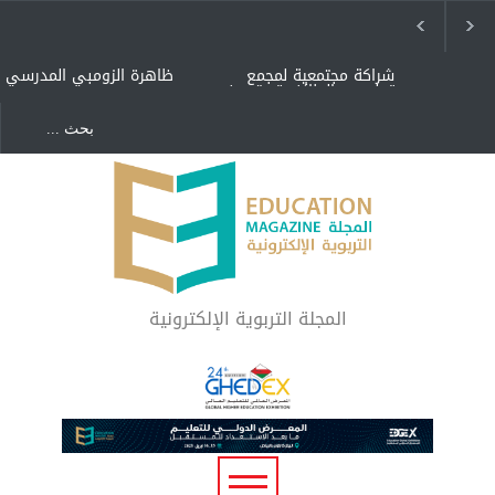
شراكة مجتمعية لمجمع
ظاهرة الزومبي المدرسي
تعليمي بالطائف تستهدف
الأيتام وأبناء الشهداء
والمتفوقين
هل الذكاء العاطفي أساس
"كنت أنضرب ومافيني إلا
رفاه المجتمع؟
العافية" هل هذا مبرر
لاستمرار أسلوب التربية
المتوارث؟
لماذا تعد برامج توعية الأطفال
بخصوصية الجسد وقاية لا
فضول؟
المجلة التربوية الإلكترونية