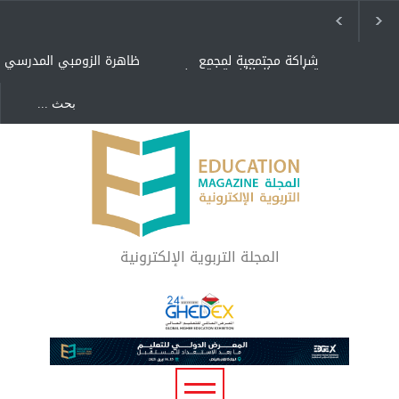
شراكة مجتمعية لمجمع
ظاهرة الزومبي المدرسي
تعليمي بالطائف تستهدف
الأيتام وأبناء الشهداء
والمتفوقين
هل الذكاء العاطفي أساس
"كنت أنضرب ومافيني إلا
رفاه المجتمع؟
العافية" هل هذا مبرر
لاستمرار أسلوب التربية
المتوارث؟
لماذا تعد برامج توعية الأطفال
بخصوصية الجسد وقاية لا
فضول؟
المجلة التربوية الإلكترونية