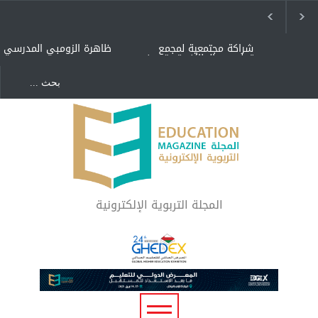
شراكة مجتمعية لمجمع
ظاهرة الزومبي المدرسي
تعليمي بالطائف تستهدف
الأيتام وأبناء الشهداء
والمتفوقين
هل الذكاء العاطفي أساس
"كنت أنضرب ومافيني إلا
رفاه المجتمع؟
العافية" هل هذا مبرر
لاستمرار أسلوب التربية
المتوارث؟
لماذا تعد برامج توعية الأطفال
بخصوصية الجسد وقاية لا
فضول؟
المجلة التربوية الإلكترونية