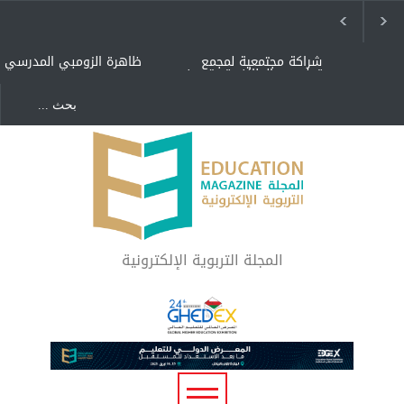
شراكة مجتمعية لمجمع
ظاهرة الزومبي المدرسي
تعليمي بالطائف تستهدف
الأيتام وأبناء الشهداء
والمتفوقين
هل الذكاء العاطفي أساس
"كنت أنضرب ومافيني إلا
رفاه المجتمع؟
العافية" هل هذا مبرر
لاستمرار أسلوب التربية
المتوارث؟
لماذا تعد برامج توعية الأطفال
بخصوصية الجسد وقاية لا
فضول؟
المجلة التربوية الإلكترونية