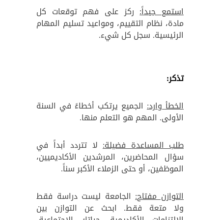
استمع جيداً:
ركز على فهم توقعات كل
مادة، نظام التقييم، ومواعيد تسليم المهام
الرئيسية. سجل كل شيء.
تذكر:
الخطأ وارد:
الجميع يرتكب أخطاءً في السنة
الأولى. المهم هو التعلم منها.
طلب المساعدة فضيلة:
لا تتردد أبداً في
سؤال المحاضرين، المرشدين الأكاديميين،
الموظفين، أو حتى الزملاء الأكبر سناً.
التوازن مفتاح:
الجامعة ليست دراسة فقط
ولا متعة فقط. ابحث عن التوازن بين
الالتزامات الأكاديمية، حياتك الاجتماعية،