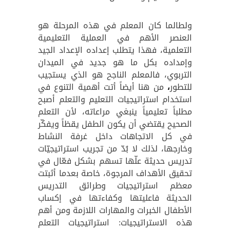
ولطالما كان المعلم في هذه المرحلة هو
العنصر الأهم في العملية التعليمية
التعلمية، فهذا يتطلب إعداده الإعداد الجيد
وإمداده بكل ما هو جديد في الميدان
التربوي، فالمعلم الناجح هو الذي يستجيب
للتطور
،
من هنا أيضاً أتت أهمية التنوع في
استخدام استراتيجيات التعليم والتعلم أصبح
مطلباً تعليمياً ينبغي مراعاته، لأن التعلم
الصحيح يقتضي أن يكون الطفل يقظاً ويفكّر
في كل الاتجاهات داخل غرفة النشاط
وخارجها، لذلك لا بُدّ من تجريب استراتيجيّات
تدريس حديثة علّها تسهم بشكل فعّال في
تحقيق الأهداف المرجوة، خاصة بعدما أثبتت
معظم استراتيجيات وطرائق التدريس
الحديثة فاعليتها وكفاءتها في إكساب
الأطفال الخبرات والمهارات اللازمة ومن أهم
هذه الاستراتيجيات: استراتيجيات التعلم