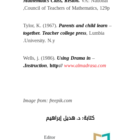
Mathematics Class, Reston.
VA: National
Council of Teachers of Mathematics, 129p,
Parents and child learn
– Tylor, K. (1967).
together. Teacher college press
, Lumbia
University. N.y.
Using Drama in
– Wells, j. (1986).
.
Instruction
,
http://
www.almadrasa.com
Image from: freepik.com
كتابة: د. هديل إبراهيم
Editor