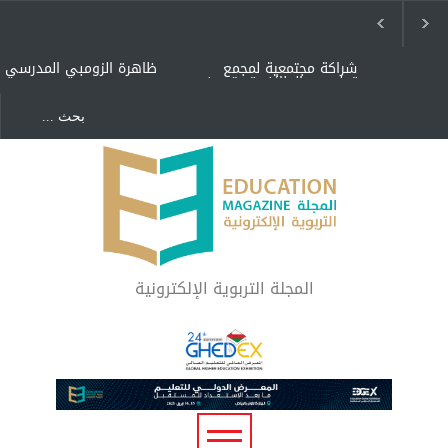
شراكة مجتمعية لمجمع
ظاهرة الزومبي المدرسي
تعليمي بالطائف تستهدف
الأيتام وأبناء الشهداء
والمتفوقين
هل الذكاء العاطفي أساس
"كنت أنضرب ومافيني إلا
رفاه المجتمع؟
العافية" هل هذا مبرر
لاستمرار أسلوب التربية
المتوارث؟
لماذا تعد برامج توعية الأطفال
بخصوصية الجسد وقاية لا
فضول؟
المجلة التربوية الإلكترونية