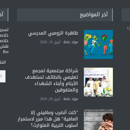
آخر المواضيع
آخ
!
تسجي
ظاهرة الزومبي المدرسي
خلاصات Feed ا
خلاصة
مواد عامة
أبريل 16, 2026
نقش و
Rss
اشتر
شراكة مجتمعية لمجمع
تعليمي بالطائف تستهدف
الأيتام وأبناء الشهداء
والمتفوقين
مواد عامة
أبريل 20, 2026
"كنت أنضرب ومافيني إلا
العافية" هل هذا مبرر لاستمرار
أسلوب التربية المتوارث؟