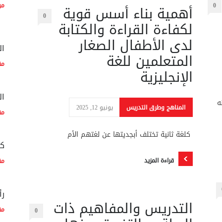
0
مو
أهمية بناء أسس قوية
0
لكفاءة القراءة والكتابة
لدى الأطفال الصغار
ال
المتعلمين للغة
مق
الإنجليزية
ال
ه
المناهج وطرق التدريس
يونيو 12, 2025
مق
كلغة ثانية تختلف أبجديتها عن لغتهم الأم
كم
قراءة المزيد
مق
رأ
التدريس والمفاهيم ذات
مق
0