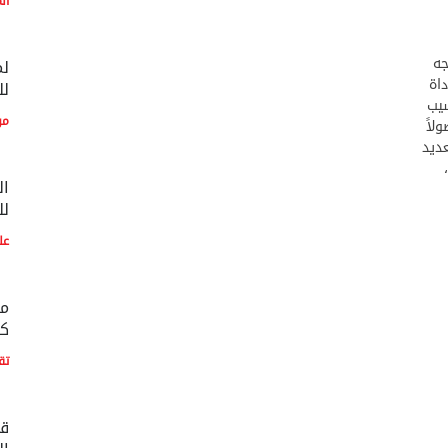
ال
جه
لم
داة
لل
سيب
مو
لاً
عديد
ال
لل
عل
مع
كو
تق
قط