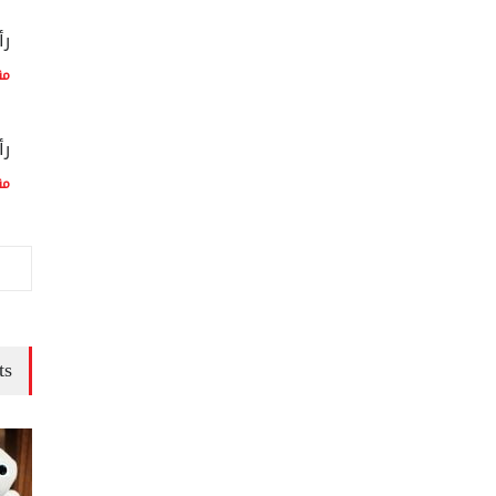
رأ
مق
رأ
مق
ts