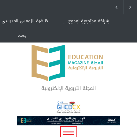
شراكة مجتمعية لمجمع
ظاهرة الزومبي المدرسي
تعليمي بالطائف تستهدف
الأيتام وأبناء الشهداء
والمتفوقين
هل الذكاء العاطفي أساس
"كنت أنضرب ومافيني إلا
رفاه المجتمع؟
العافية" هل هذا مبرر
لاستمرار أسلوب التربية
المتوارث؟
لماذا تعد برامج توعية الأطفال
بخصوصية الجسد وقاية لا
فضول؟
المجلة التربوية الإلكترونية