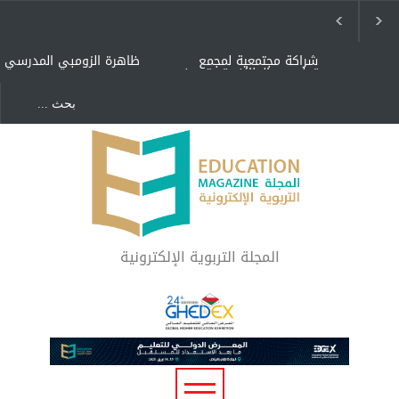
شراكة مجتمعية لمجمع
ظاهرة الزومبي المدرسي
تعليمي بالطائف تستهدف
الأيتام وأبناء الشهداء
والمتفوقين
هل الذكاء العاطفي أساس
"كنت أنضرب ومافيني إلا
رفاه المجتمع؟
العافية" هل هذا مبرر
لاستمرار أسلوب التربية
المتوارث؟
لماذا تعد برامج توعية الأطفال
بخصوصية الجسد وقاية لا
فضول؟
المجلة التربوية الإلكترونية