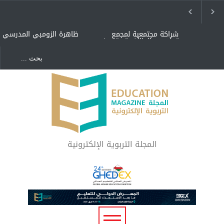
شراكة مجتمعية لمجمع
ظاهرة الزومبي المدرسي
تعليمي بالطائف تستهدف
الأيتام وأبناء الشهداء
والمتفوقين
هل الذكاء العاطفي أساس
"كنت أنضرب ومافيني إلا
رفاه المجتمع؟
العافية" هل هذا مبرر
لاستمرار أسلوب التربية
المتوارث؟
لماذا تعد برامج توعية الأطفال
بخصوصية الجسد وقاية لا
فضول؟
المجلة التربوية الإلكترونية