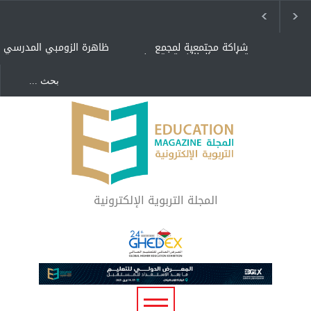
شراكة مجتمعية لمجمع
ظاهرة الزومبي المدرسي
تعليمي بالطائف تستهدف
الأيتام وأبناء الشهداء
والمتفوقين
هل الذكاء العاطفي أساس
"كنت أنضرب ومافيني إلا
رفاه المجتمع؟
العافية" هل هذا مبرر
لاستمرار أسلوب التربية
المتوارث؟
لماذا تعد برامج توعية الأطفال
بخصوصية الجسد وقاية لا
فضول؟
المجلة التربوية الإلكترونية